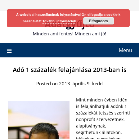
Skip
to
A weboldal használatának folytatásával Ön elfogadja a cookie-k
content
Adatgyűjtő
Elfogadom
használatát
További információk
Minden ami fontos! Minden ami jó!
Menu
Adó 1 százalék felajánlása 2013-ban is
Posted on 2013. április 9. kedd
Mint minden évben idén
is felajánlhatjuk adónk 1
százalékát tetszés szerinti
nonprofit szervezetnek,
alapítványnak,
segíthetünk állatokon,
időseken, gyerekeken.