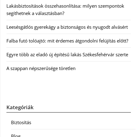
Lakásbiztosítások összehasonlítása: milyen szempontok
segíthetnek a választásban?
Leesésgátlós gyerekágy a biztonságos és nyugodt alvásért
Falba futó tolóajtó: mit érdemes átgondolni felújítás előtt?
Egyre több az eladó új építésű lakás Székesfehérvár szerte
A szappan népszerűsége töretlen
Kategóriák
Biztosítás
Blog