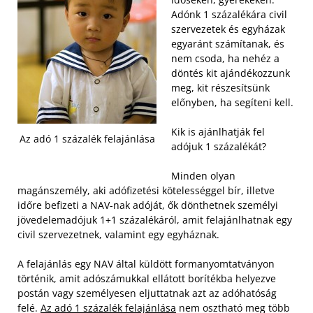
Adónk 1 százalékára civil
szervezetek és egyházak
egyaránt számítanak, és
nem csoda, ha nehéz a
döntés kit ajándékozzunk
meg, kit részesítsünk
előnyben, ha segíteni kell.
Kik is ajánlhatják fel
Az adó 1 százalék felajánlása
adójuk 1 százalékát?
Minden olyan
magánszemély, aki adófizetési kötelességgel bír, illetve
időre befizeti a NAV-nak adóját, ők dönthetnek személyi
jövedelemadójuk 1+1 százalékáról, amit felajánlhatnak egy
civil szervezetnek, valamint egy egyháznak.
A felajánlás egy NAV által küldött formanyomtatványon
történik, amit adószámukkal ellátott borítékba helyezve
postán vagy személyesen eljuttatnak azt az adóhatóság
felé.
Az adó 1 százalék felajánlása
nem osztható meg több