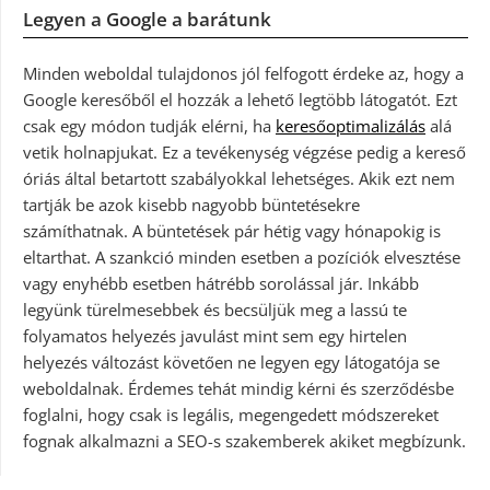
Legyen a Google a barátunk
Minden weboldal tulajdonos jól felfogott érdeke az, hogy a
Google keresőből el hozzák a lehető legtöbb látogatót. Ezt
csak egy módon tudják elérni, ha
keresőoptimalizálás
alá
vetik holnapjukat. Ez a tevékenység végzése pedig a kereső
óriás által betartott szabályokkal lehetséges. Akik ezt nem
tartják be azok kisebb nagyobb büntetésekre
számíthatnak. A büntetések pár hétig vagy hónapokig is
eltarthat. A szankció minden esetben a pozíciók elvesztése
vagy enyhébb esetben hátrébb sorolással jár. Inkább
legyünk türelmesebbek és becsüljük meg a lassú te
folyamatos helyezés javulást mint sem egy hirtelen
helyezés változást követően ne legyen egy látogatója se
weboldalnak. Érdemes tehát mindig kérni és szerződésbe
foglalni, hogy csak is legális, megengedett módszereket
fognak alkalmazni a SEO-s szakemberek akiket megbízunk.