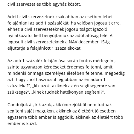
civil szervezet és több egyház között.
Adott civil szervezetnek csak abban az esetben lehet
felajánlani az adó 1 százalékát, ha valóban jogosult erre,
ehhez a civil szervezeteknek jogosultságot igazoló
nyilatkozatot kell benyújtaniuk az adóhatóság felé. A
jogosult civil szervezeteknek a NAV december 15-ig
eljuttatja a felajánlott 1 százalékokat.
Az adó 1 százalék felajánlása során fontos mérlegelni,
szinte ugyanazon kérdéseket érdemes feltenni, amit
mindenki önmaga személyes életében feltenne, mégpedig
azt, hogy „hol hasznosul legjobban az én adóm 1
százaléka?”, „kik azok, akiknek az én segítségemre van
szüksége?”, „kinek tudnék hatékonyan segíteni?”.
Gondoljuk át, kik azok, akik önerejükből nem tudnak
segíteni saját magukon, akiknek az életéért jó esetben
egyszerre több ember is aggódik, akiknek az életéért több
ember is küzd.