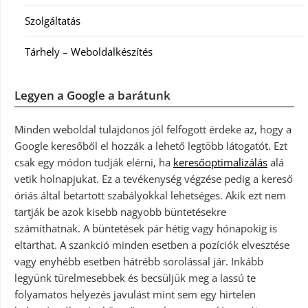
Szolgáltatás
Tárhely – Weboldalkészítés
Legyen a Google a barátunk
Minden weboldal tulajdonos jól felfogott érdeke az, hogy a
Google keresőből el hozzák a lehető legtöbb látogatót. Ezt
csak egy módon tudják elérni, ha
keresőoptimalizálás
alá
vetik holnapjukat. Ez a tevékenység végzése pedig a kereső
óriás által betartott szabályokkal lehetséges. Akik ezt nem
tartják be azok kisebb nagyobb büntetésekre
számíthatnak. A büntetések pár hétig vagy hónapokig is
eltarthat. A szankció minden esetben a pozíciók elvesztése
vagy enyhébb esetben hátrébb sorolással jár. Inkább
legyünk türelmesebbek és becsüljük meg a lassú te
folyamatos helyezés javulást mint sem egy hirtelen