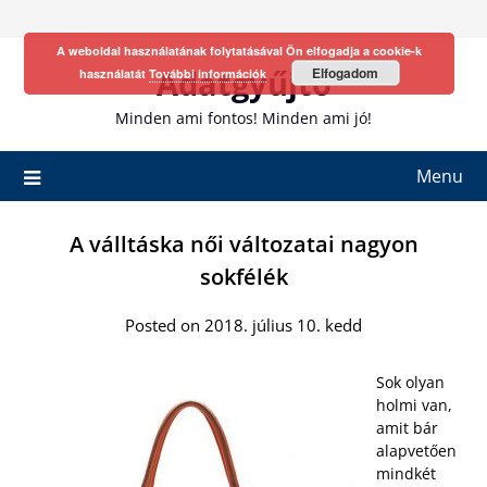
Skip
to
A weboldal használatának folytatásával Ön elfogadja a cookie-k
content
Adatgyűjtő
Elfogadom
használatát
További információk
Minden ami fontos! Minden ami jó!
Menu
A válltáska női változatai nagyon
sokfélék
Posted on 2018. július 10. kedd
Sok olyan
holmi van,
amit bár
alapvetően
mindkét