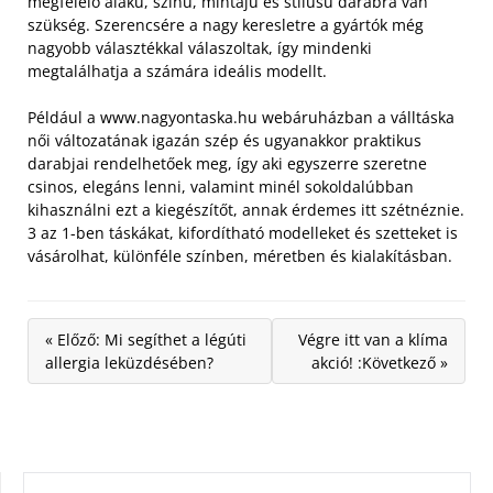
megfelelő alakú, színű, mintájú és stílusú darabra van
szükség. Szerencsére a nagy keresletre a gyártók még
nagyobb választékkal válaszoltak, így mindenki
megtalálhatja a számára ideális modellt.
Például a www.nagyontaska.hu webáruházban a válltáska
női változatának igazán szép és ugyanakkor praktikus
darabjai rendelhetőek meg, így aki egyszerre szeretne
csinos, elegáns lenni, valamint minél sokoldalúbban
kihasználni ezt a kiegészítőt, annak érdemes itt szétnéznie.
3 az 1-ben táskákat, kifordítható modelleket és szetteket is
vásárolhat, különféle színben, méretben és kialakításban.
« Előző: Mi segíthet a légúti
Végre itt van a klíma
allergia leküzdésében?
akció! :Következő »
KERESÉS: