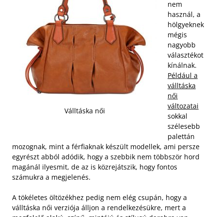
nem
használ, a
hölgyeknek
mégis
nagyobb
választékot
kínálnak.
Például a
válltáska
női
változatai
Válltáska női
sokkal
szélesebb
palettán
mozognak, mint a férfiaknak készült modellek, ami persze
egyrészt abból adódik, hogy a szebbik nem többször hord
magánál ilyesmit, de az is közrejátszik, hogy fontos
számukra a megjelenés.
A tökéletes öltözékhez pedig nem elég csupán, hogy a
válltáska női verziója álljon a rendelkezésükre, mert a