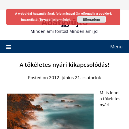
Skip
to
A weboldal használatának folytatásával Ön elfogadja a cookie-k
content
Adatgyűjtő
Elfogadom
használatát
További információk
Minden ami fontos! Minden ami jó!
Menu
A tökéletes nyári kikapcsolódás!
Posted on 2012. június 21. csütörtök
Mi is lehet
a tökéletes
nyári