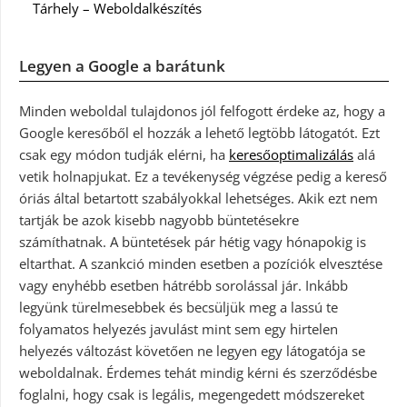
Tárhely – Weboldalkészítés
Legyen a Google a barátunk
Minden weboldal tulajdonos jól felfogott érdeke az, hogy a
Google keresőből el hozzák a lehető legtöbb látogatót. Ezt
csak egy módon tudják elérni, ha
keresőoptimalizálás
alá
vetik holnapjukat. Ez a tevékenység végzése pedig a kereső
óriás által betartott szabályokkal lehetséges. Akik ezt nem
tartják be azok kisebb nagyobb büntetésekre
számíthatnak. A büntetések pár hétig vagy hónapokig is
eltarthat. A szankció minden esetben a pozíciók elvesztése
vagy enyhébb esetben hátrébb sorolással jár. Inkább
legyünk türelmesebbek és becsüljük meg a lassú te
folyamatos helyezés javulást mint sem egy hirtelen
helyezés változást követően ne legyen egy látogatója se
weboldalnak. Érdemes tehát mindig kérni és szerződésbe
foglalni, hogy csak is legális, megengedett módszereket