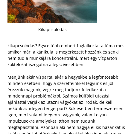
Kikapcsolódás
kikapcsolódás? Egyre több embert foglalkoztat a téma most
amikor már a kánikula is megérkezett hozzánk és senki
nem tud a munkájára koncentrálni, mert egy vízparton
koktélokat iszogatna a legszívesebben.
Menjünk akár vízparta, akár a hegyekbe a legfontosabb
minden esetben, hogy a szeretteinkkel legyünk és jól
érezzük magunk, végre meg tudjunk feledkezni a
mindennapi problémákról. Számos külföldi utazási
ajánlattal várják az utazni vágyókat az irodák, de kell
nekünk az idegen tengerpart? Sok esetben természetesen
igen, mert valami idegenre vágyunk, valami olyan
impulzusokra amelyeket itthon nem tudunk
megtapasztalni.
Azonban aki nem hagyja el kis hazánkat is
talál csodás lehetőségeket amelyekkel élve igen élvezetes