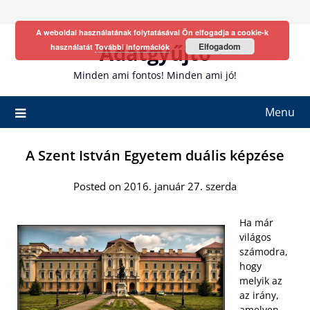
Skip
to
A weboldal használatának folytatásával Ön elfogadja a cookie-k
content
Adatgyűjtő
Elfogadom
használatát
További információk
Minden ami fontos! Minden ami jó!
Menu
A Szent István Egyetem duális képzése
Posted on 2016. január 27. szerda
Ha már
világos
számodra,
hogy
melyik az
az irány,
amelyen