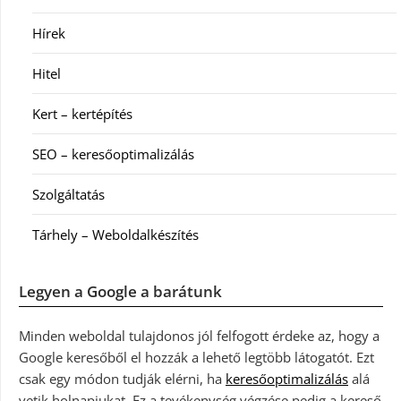
Hírek
Hitel
Kert – kertépítés
SEO – keresőoptimalizálás
Szolgáltatás
Tárhely – Weboldalkészítés
Legyen a Google a barátunk
Minden weboldal tulajdonos jól felfogott érdeke az, hogy a
Google keresőből el hozzák a lehető legtöbb látogatót. Ezt
csak egy módon tudják elérni, ha
keresőoptimalizálás
alá
vetik holnapjukat. Ez a tevékenység végzése pedig a kereső