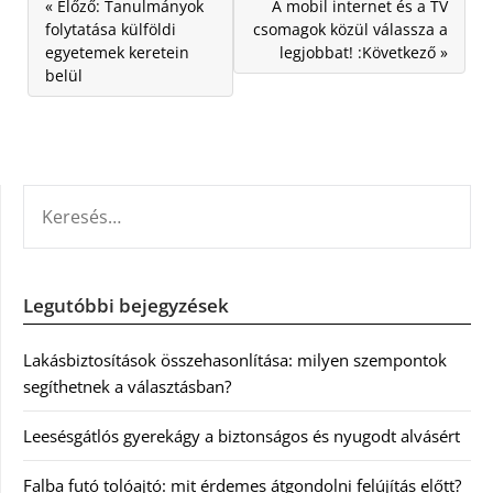
« Előző: Tanulmányok
A mobil internet és a TV
folytatása külföldi
csomagok közül válassza a
egyetemek keretein
legjobbat! :Következő »
belül
KERESÉS:
Legutóbbi bejegyzések
Lakásbiztosítások összehasonlítása: milyen szempontok
segíthetnek a választásban?
Leesésgátlós gyerekágy a biztonságos és nyugodt alvásért
Falba futó tolóajtó: mit érdemes átgondolni felújítás előtt?