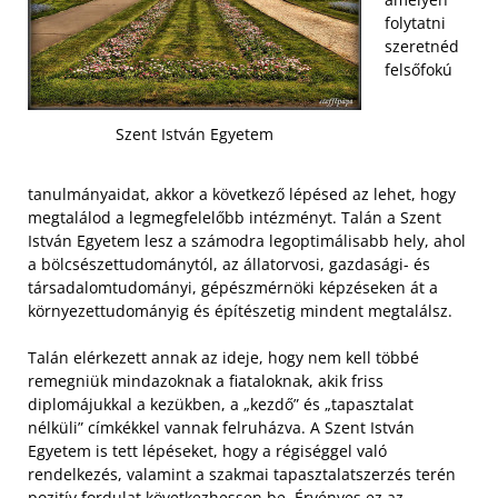
folytatni
szeretnéd
felsőfokú
Szent István Egyetem
tanulmányaidat, akkor a következő lépésed az lehet, hogy
megtalálod a legmegfelelőbb intézményt. Talán a Szent
István Egyetem lesz a számodra legoptimálisabb hely, ahol
a bölcsészettudománytól, az állatorvosi, gazdasági- és
társadalomtudományi, gépészmérnöki képzéseken át a
környezettudományig és építészetig mindent megtalálsz.
Talán elérkezett annak az ideje, hogy nem kell többé
remegniük mindazoknak a fiataloknak, akik friss
diplomájukkal a kezükben, a „kezdő” és „tapasztalat
nélküli” címkékkel vannak felruházva. A Szent István
Egyetem is tett lépéseket, hogy a régiséggel való
rendelkezés, valamint a szakmai tapasztalatszerzés terén
pozitív fordulat következhessen be. Érvényes ez az