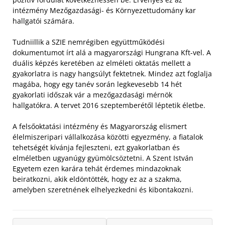
intézmény Mezőgazdasági- és Környezettudomány kar
hallgatói számára.
Tudniillik a SZIE nemrégiben együttműködési
dokumentumot írt alá a magyarországi Hungrana Kft-vel. A
duális képzés keretében az elméleti oktatás mellett a
gyakorlatra is nagy hangsúlyt fektetnek. Mindez azt foglalja
magába, hogy egy tanév során legkevesebb 14 hét
gyakorlati időszak vár a mezőgazdasági mérnök
hallgatókra. A tervet 2016 szeptemberétől léptetik életbe.
A felsőoktatási intézmény és Magyarország elismert
élelmiszeripari vállalkozása közötti egyezmény, a fiatalok
tehetségét kívánja fejleszteni, ezt gyakorlatban és
elméletben ugyanúgy gyümölcsöztetni. A Szent István
Egyetem ezen karára tehát érdemes mindazoknak
beiratkozni, akik eldöntötték, hogy ez az a szakma,
amelyben szeretnének elhelyezkedni és kibontakozni.