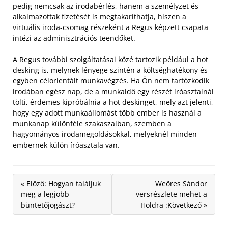
pedig nemcsak az irodabérlés, hanem a személyzet és
alkalmazottak fizetését is megtakaríthatja, hiszen a
virtuális iroda-csomag részeként a Regus képzett csapata
intézi az adminisztrációs teendőket.
A Regus további szolgáltatásai közé tartozik például a hot
desking is, melynek lényege szintén a költséghatékony és
egyben célorientált munkavégzés. Ha Ön nem tartózkodik
irodában egész nap, de a munkaidő egy részét íróasztalnál
tölti, érdemes kipróbálnia a hot deskinget, mely azt jelenti,
hogy egy adott munkaállomást több ember is használ a
munkanap különféle szakaszaiban, szemben a
hagyományos irodamegoldásokkal, melyeknél minden
embernek külön íróasztala van.
« Előző: Hogyan találjuk
Weöres Sándor
meg a legjobb
versrészlete mehet a
büntetőjogászt?
Holdra :Következő »