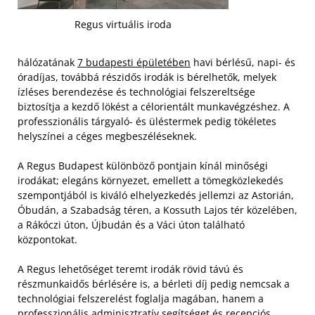
Regus virtuális iroda
hálózatának
7 budapesti épületében
havi bérlésű, napi- és
óradíjas, továbbá részidős irodák is bérelhetők, melyek
ízléses berendezése és technológiai felszereltsége
biztosítja a kezdő lökést a célorientált munkavégzéshez. A
professzionális tárgyaló- és üléstermek pedig tökéletes
helyszínei a céges megbeszéléseknek.
A Regus Budapest különböző pontjain kínál minőségi
irodákat; elegáns környezet, emellett a tömegközlekedés
szempontjából is kiváló elhelyezkedés jellemzi az Astorián,
Óbudán, a Szabadság téren, a Kossuth Lajos tér közelében,
a Rákóczi úton, Újbudán és a Váci úton található
központokat.
A Regus lehetőséget teremt irodák rövid távú és
részmunkaidős bérlésére is, a bérleti díj pedig nemcsak a
technológiai felszerelést foglalja magában, hanem a
professzionális adminisztratív segítséget és recepciós