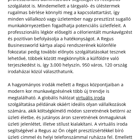
szolgálatot is. Mindemellett a tárgyaló- és üléstermek
rugalmas bérlése könnyíti meg a kapcsolattartást, így
minden vállalkozó vagy üzletember nagy presztízst sugalló
munkakörnyezetben fogadhatja potenciális üzletfeleit. A
professzionális légkör elősegíti a célorientált munkavégzést
és pozitívan befolyásolja a hatékonyságot. A Regus
Businessworld kártya alapú rendszerének különféle
fokozatai pedig további előnyös szolgáltatásokat tesznek
lehetővé, többek között megkönnyítik a külföldre való
terjeszkedést is, így 3,000 helyszín, 950 város, 120 ország
irodaházai közül választhatunk.
A hagyományos irodák mellett a Regus központjaiban a
modern kor munkavégzésének több új trendje is
megtalálható. A globális hálózat
virtuális iroda
szolgáltatása példának okáért ideális olyan vállalkozások
számára, akik költségkímélő módon szeretnének betörni az
üzleti életbe, és jutányos áron szeretnének önmaguknak
üzleti jelenlétet, illetve stílust kialakítani. A virtuális iroda
segítségével a Regus az Ön cégét presztízsértékkel bíró
üzleti címmel és helyi telefonszámmal ruházza fel. Emellett