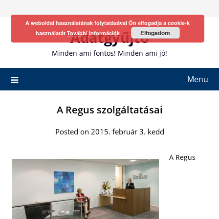
Skip
to
A weboldal használatának folytatásával Ön elfogadja a cookie-k
content
Adatgyűjtő
Elfogadom
használatát
További információk
Minden ami fontos! Minden ami jó!
Menu
A Regus szolgáltatásai
Posted on 2015. február 3. kedd
A Regus