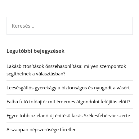
KERESÉS:
Legutóbbi bejegyzések
Lakásbiztosítások összehasonlítása: milyen szempontok
segíthetnek a választásban?
Leesésgátlós gyerekágy a biztonságos és nyugodt alvásért
Falba futó tolóajtó: mit érdemes átgondolni felújítás előtt?
Egyre több az eladó új építésű lakás Székesfehérvár szerte
A szappan népszerűsége töretlen