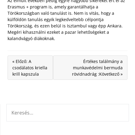
Az elmúlt években pedig egyre nagyobb sikereket ért el az
Erasmus + program is, amely garantálhatja a
Törökországban való tanulást is. Nem is vitás, hogy a
külföldön tanulás egyik legkedveltebb célpontja
Törökország, és ezen belül is Isztambul vagy épp Ankara.
Megéri kihasználni ezeket a pazar lehetőségeket a
kalandvágyó diákoknak.
« Előző: A
Értékes találmány a
csodálatos kriella
munkavédelmi bermuda
krill kapszula
rövidnadrág :Következő »
KERESÉS: