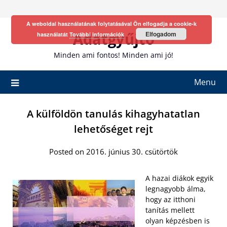
Skip
to
A weboldal használatának folytatásával Ön elfogadja a cookie-k
content
Adatgyűjtő
Elfogadom
használatát
További információk
Minden ami fontos! Minden ami jó!
Menu
A külföldön tanulás kihagyhatatlan
lehetőséget rejt
Posted on 2016. június 30. csütörtök
A hazai diákok egyik
legnagyobb álma,
hogy az itthoni
tanítás mellett
olyan képzésben is