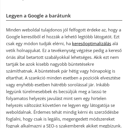
Legyen a Google a barátunk
Minden weboldal tulajdonos jól felfogott érdeke az, hogy a
Google keresőből el hozzák a lehető legtöbb látogatót. Ezt
csak egy módon tudják elérni, ha
keresőoptimalizálás
alá
vetik holnapjukat. Ez a tevékenység végzése pedig a kereső
óriás által betartott szabályokkal lehetséges. Akik ezt nem
tartják be azok kisebb nagyobb büntetésekre
számíthatnak. A büntetések pár hétig vagy hónapokig is
eltarthat. A szankció minden esetben a pozíciók elvesztése
vagy enyhébb esetben hátrébb sorolással jár. Inkább
legyünk türelmesebbek és becsüljük meg a lassú te
folyamatos helyezés javulást mint sem egy hirtelen
helyezés változást követően ne legyen egy látogatója se
weboldalnak. Érdemes tehát mindig kérni és szerződésbe
foglalni, hogy csak is legális, megengedett módszereket
fognak alkalmazni a SEO-s szakemberek akiket megbízunk.