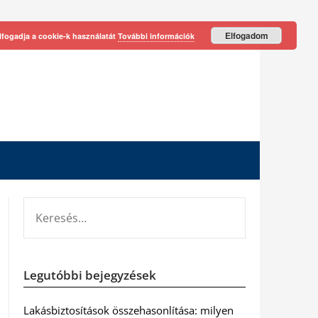
Elfogadom
lfogadja a cookie-k használatát
További információk
KERESÉS:
Legutóbbi bejegyzések
Lakásbiztosítások összehasonlítása: milyen