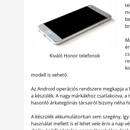
te
me
b
br
Má
ér
cs
Kiváló Honor telefonok
re
ki
modell is vehető.
Az Android operációs rendszere megkapja a fol
a készülék. A nagy márkákhoz csatlakozva, a 
hasonló árkategóriás társairól bizony néha h
A készülék akkumulátorban sem szegény, így 
használat mellett is el lehet vele érni a nap 