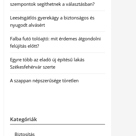
szempontok segíthetnek a választásban?
Leesésgátlós gyerekágy a biztonságos és
nyugodt alvásért
Falba futó tolóajtó: mit érdemes átgondolni
felújítás előtt?
Egyre több az eladó új építésű lakás
Székesfehérvár szerte
A szappan népszerűsége töretlen
Kategóriák
Biztosítás