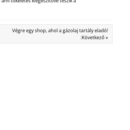
 ami tökéletes kiegészítővé teszik a
Végre egy shop, ahol a gázolaj tartály eladó!
:Következő »