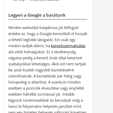
Legyen a Google a barátunk
Minden weboldal tulajdonos jól felfogott
érdeke az, hogy a Google keresőből el hozzák
a lehető legtöbb látogatót. Ezt csak egy
módon tudják elérni, ha
keresőoptimalizálás
alá vetik holnapjukat. Ez a tevékenység
végzése pedig a kereső óriás által betartott
szabályokkal lehetséges. Akik ezt nem tartják
be azok kisebb nagyobb büntetésekre
számíthatnak. A büntetések pár hétig vagy
hónapokig is eltarthat. A szankció minden
esetben a pozíciók elvesztése vagy enyhébb
esetben hátrébb sorolással jár. Inkább
legyünk türelmesebbek és becsüljük meg a
lassú te folyamatos helyezés javulást mint
sem egy hirtelen helyezés változást követően