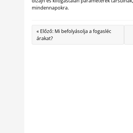
dizájn és kifogástalan paraméterek társulnak,
mindennapokra.
« Előző: Mi befolyásolja a fogasléc
árakat?