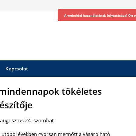
A weboldal használatának folytatásával Ön e
Kapcsolat
 mindennapok tökéletes
észítője
 augusztus 24. szombat
 utóbbi években gyorsan megnőtt a vásárolható