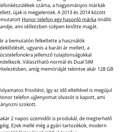
lefonkészülékek száma, a hagyományos márkák
llett, újak is megjelentek. A 2013 és 2014 között
emutatott
Honor telefon egy hasonló márka
önálló
andje, ami időközben szépen kinőtte magát.
r a bemutatón felkeltette a használók
deklődését, ugyanis a baráti ár mellett, a
úcstelefonokra jellemző tulajdonságokkal
ndelkezik. Választható normál és Dual SIM
vitelezésben, amíg memóriáját tekintve akár 128 GB
yamatos frissítést, így az idő elteltével is megújul
Honor telefon ujjlenyomat olvasót is kapott, ami
iányozni szokott.
akár 2 napos üzemidőt is produkál, de megterhelő
végéig. Ezek mellé még a gyári tartozékok, modern